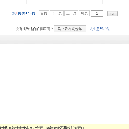
第
1
页/共
143
页
首页
下一页
上一页
尾页
没有找到适合的
供应商？
马上发布询价单
去生意经求助
确性和合法性由发布企业负责。本站对此不承担任何责任！