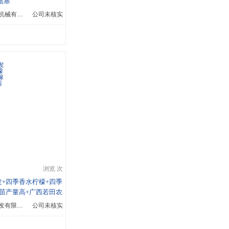
瓶塞
东莞市焯恺饰品机械有限公司
公司未核实
浏览 次
+四季香水柠檬+四季
苗产量高+广西若田农
广西若田农业开发有限公司
公司未核实