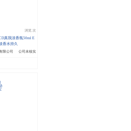
浏览 次
/CD真我淡香氛50ml E
ore淡香水持久
有限公司
公司未核实