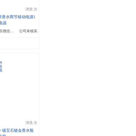
浏览 次
果香水两节移动电源1
充电器
深圳市龙岗区布吉德信电脑经营部
公司未核实
浏览 次
 镶宝石镀金香水瓶