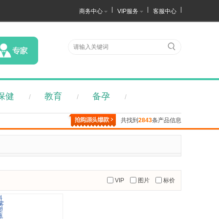
商务中心
VIP服务
客服中心
保健
教育
备孕
/
/
/
共找到
2843
条产品信息
VIP
图片
标价