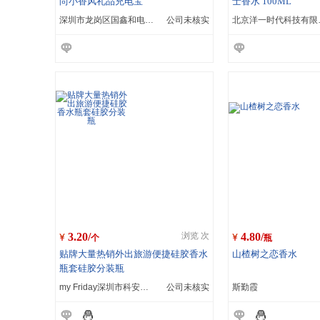
尚小香风礼品充电宝
士香水 100ML
深圳市龙岗区国鑫和电子厂
公司未核实
北京洋
3.20/
4.80/
浏览 次
个
瓶
贴牌大量热销外出旅游便捷硅胶香水
山楂树之恋香水
瓶套硅胶分装瓶
my Friday深圳市科安硅胶制品有限公司
公司未核实
斯勤霞