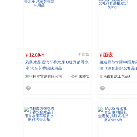
12.00/
面议
浏览 次
个
彩陶水晶底汽车香水座 Q版喜翁香水
曲靖师范学院中国梦
座 汽车芳香除味用品
源电源套装纪念礼品套
go
杭州柯罗贸易有限公司
公司未核实
义乌市礼斌工艺品厂