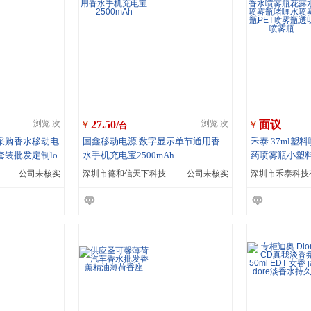
27.50/
面议
浏览 次
浏览 次
台
采购香水移动电
国鑫移动电源 数字显示单节通用香
禾泰 37ml
装批发定制lo
水手机充电宝2500mAh
药喷雾瓶小塑
喷雾瓶花露水喷
公司未核实
深圳市德和信天下科技有限公司
公司未核实
深圳市禾泰科技
T喷雾瓶透明