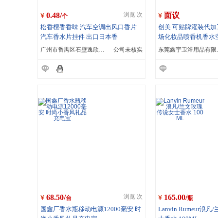
0.48/
面议
浏览 次
个
松香檀香香味 汽车空调出风口香片
创美 可贴牌灌装代
汽车香水片挂件 出口日本香
场化妆品喷香机香水
罐
广州市番禺区石壁逸欣工艺品厂
公司未核实
东莞鑫
68.50/
165.00/
浏览 次
台
瓶
国鑫厂香水瓶移动电源12000毫安 时
Lanvin Rumeur