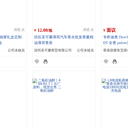
12.00/
面议
浏览 次
浏览 次
瓶
做 抽屉礼盒定制
供应圣可馨薄荷汽车香水批发香薰精
专柜迪奥 Dior
妆
油薄荷香座
DT 女香 jad
公司未核实
深圳圣可馨商贸有限公司
公司未核实
香港甜蜜鱼贸易