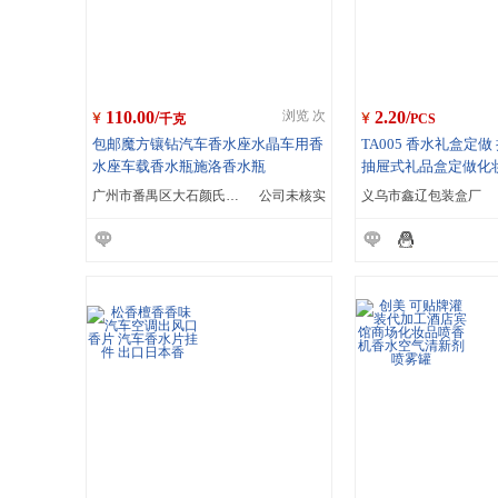
110.00/
2.20/
浏览 次
千克
PCS
包邮魔方镶钻汽车香水座水晶车用香
TA005 香水礼盒定
水座车载香水瓶施洛香水瓶
抽屉式礼品盒定做化
广州市番禺区大石颜氏模具加工厂
公司未核实
义乌市鑫辽包装盒厂